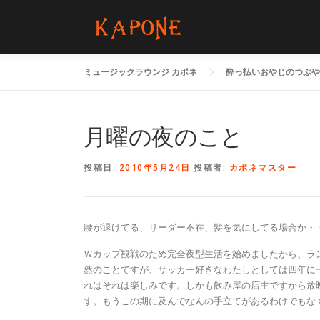
コ
ン
テ
ン
ミュージックラウンジ カポネ
酔っ払いおやじのつぶや
ツ
へ
ス
キ
月曜の夜のこと
ッ
プ
投稿日:
2010年5月24日
投稿者:
カポネマスター
腰が退けてる、リーダー不在、髪を気にしてる場合か・
Ｗカップ観戦のため完全夜型生活を始めましたから、ラ
然のことですが、サッカー好きなわたしとしては四年に
れはそれは楽しみです。しかも飲み屋の店主ですから放
す。もうこの期に及んでなんの手立てがあるわけでもな