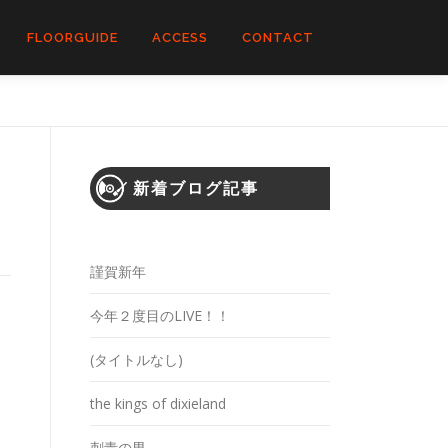
FLOORGUIDE
ACCESS
CONTACT
新着ブログ記事
謹賀新年
今年２度目のLIVE！！
当
(タイトルなし)
そ
the kings of dixieland
刺青の男