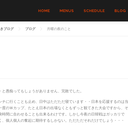
HOME
MENUS
SCHEDULE
BLOG
きブログ
ブログ
月曜の夜のこと
・と愚痴ってもしょうがありません、完敗でした。
ンチに行くことも止め、日中はただただ寝ています・・日本を応援するのは
一度のＷカップ、たとえ日本の出場なくともずっと観てきた大会ですから、
映時間に合わせることも出来るわけです。しかし今夜の日韓戦はガッカリで
く、個人個人の奮起に期待するしかない。ただただそれだけでしょう・・・