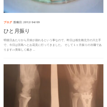
ブログ
投稿日:2012/04/09
ひと月振り
明後日あたりから天候が崩れるという事なので、昨日は相生橋北方の川土手
で、今日は宮島へとお花見に行ってきました。 そして１ヶ月振りの冷麺であ
ります♪♪美味しく戴き …