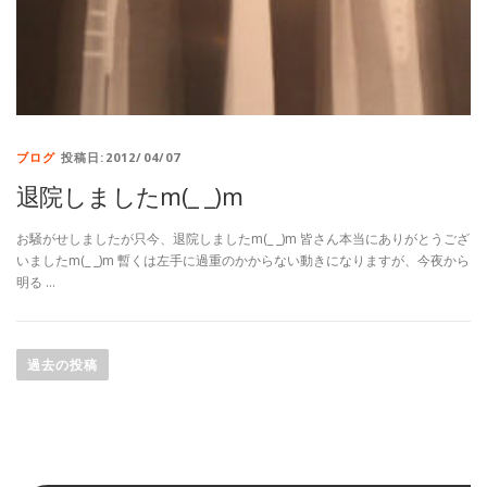
ブログ
投稿日:2012/04/07
退院しましたm(_ _)m
お騒がせしましたが只今、退院しましたm(_ _)m 皆さん本当にありがとうござ
いましたm(_ _)m 暫くは左手に過重のかからない動きになりますが、今夜から
明る …
投
稿
過去の投稿
ナ
ビ
ゲ
ー