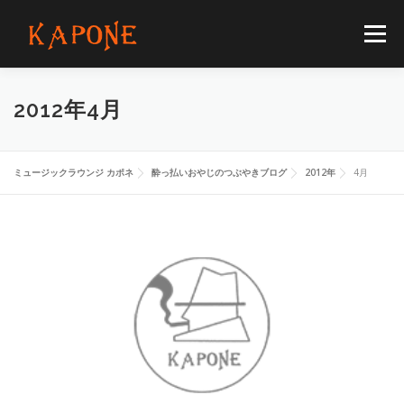
コ
ン
メニュー
テ
ン
ツ
へ
HOME
MENUS
SCHEDULE
BLOG
2012年4月
ス
キ
ッ
プ
FLOORGUIDE
ACCESS
CONTACT
ミュージックラウンジ カポネ
酔っ払いおやじのつぶやきブログ
2012年
4月