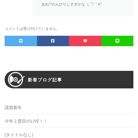
あれ!?のんびりしすぎかな（;´▽｀A“
コメントは受け付けていません。
新着ブログ記事
謹賀新年
今年２度目のLIVE！！
(タイトルなし)