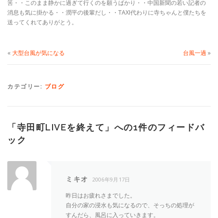
筈・・このまま静かに過ぎて行くのを願うばかり・・中国新聞の若い記者の
消息も気に掛かる・・潤平の後輩だし・・TAXI代わりに寺ちゃんと僕たちを
送ってくれてありがとう。
«
大型台風が気になる
台風一過
»
カテゴリー:
ブログ
「
寺田町LIVEを終えて
」への1件のフィードバ
ック
ミキオ
2006年9月17日
昨日はお疲れさまでした。
自分の家の浸水も気になるので、そっちの処理が
すんだら、風呂に入っていきます。