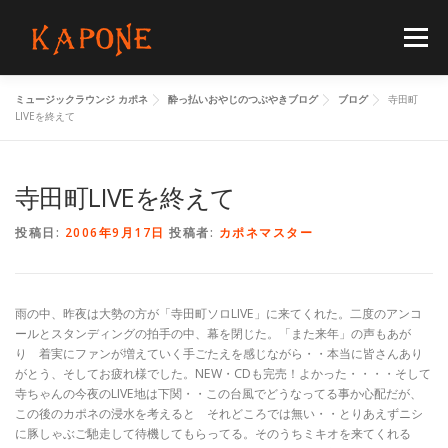
コ
ン
メニュー
テ
ン
ツ
ミュージックラウンジ カポネ
酔っ払いおやじのつぶやきブログ
ブログ
寺田町
へ
HOME
MENUS
SCHEDULE
BLOG
LIVEを終えて
ス
キ
ッ
プ
寺田町LIVEを終えて
FLOORGUIDE
ACCESS
CONTACT
投稿日:
2006年9月17日
投稿者:
カポネマスター
雨の中、昨夜は大勢の方が「寺田町ソロLIVE」に来てくれた。二度のアンコ
ールとスタンディングの拍手の中、幕を閉じた。「また来年」の声もあが
り 着実にファンが増えていく手ごたえを感じながら・・本当に皆さんあり
がとう、そしてお疲れ様でした。NEW・CDも完売！よかった・・・・そして
寺ちゃんの今夜のLIVE地は下関・・この台風でどうなってる事か心配だが、
この後のカポネの浸水を考えると それどころでは無い・・とりあえずニシ
に豚しゃぶご馳走して待機してもらってる。そのうちミキオを来てくれる