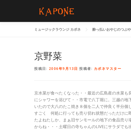
コ
ン
テ
ン
ミュージックラウンジ カポネ
酔っ払いおやじのつぶや
ツ
へ
ス
キ
京野菜
ッ
プ
投稿日:
2006年9月13日
投稿者:
カポネマスター
京水菜が食べたくなった・・最近の広島産の水菜も
にシャワーを浴びて・・市電で八丁堀に。三越の地
いたので大八のたこ焼き８個を二人で仲良く半分個
すごく 何処に行っても売り切れ状態だっただけに
たよねたしか、まぁ旧サンモールの地下の食品売り
からね・・・土曜日の寺ちゃんのLIVEにサラダで