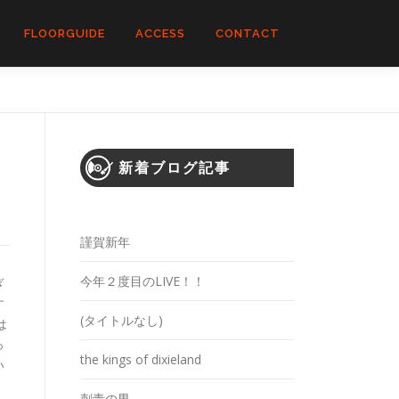
FLOORGUIDE
ACCESS
CONTACT
新着ブログ記事
謹賀新年
今年２度目のLIVE！！
ぎ
す
(タイトルなし)
は
っ
the kings of dixieland
い
刺青の男