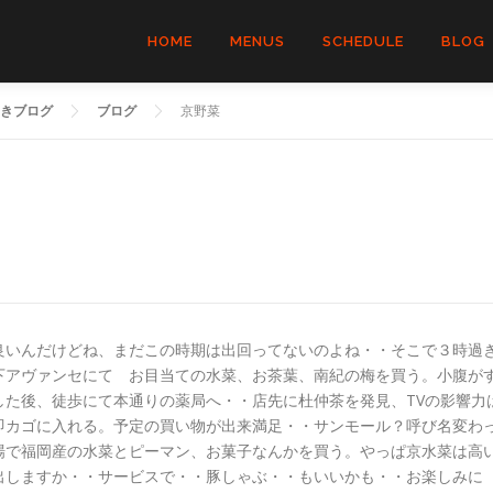
HOME
MENUS
SCHEDULE
BLOG
きブログ
ブログ
京野菜
良いんだけどね、まだこの時期は出回ってないのよね・・そこで３時過
下アヴァンセにて お目当ての水菜、お茶葉、南紀の梅を買う。小腹が
した後、徒歩にて本通りの薬局へ・・店先に杜仲茶を発見、TVの影響力
即カゴに入れる。予定の買い物が出来満足・・サンモール？呼び名変わ
場で福岡産の水菜とピーマン、お菓子なんかを買う。やっぱ京水菜は高
も出しますか・・サービスで・・豚しゃぶ・・もいいかも・・お楽しみに