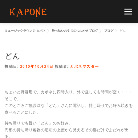
コ
ン
メニュー
テ
ン
ツ
ミュージックラウンジ カポネ
酔っ払いおやじのつぶやきブログ
ブログ
どん
へ
HOME
MENUS
SCHEDULE
BLOG
ス
キ
ッ
どん
プ
FLOORGUIDE
ACCESS
CONTACT
投稿日:
2010年10月24日
投稿者:
カポネマスター
ちょいと野暮用で、カポネに四時入り。外で昼しても時間が空く・・・
そこで、
このところご無沙汰な「どん」さんに電話し、持ち帰りでお好み焼きを
食べることにした。
持ち帰りでも旨い「どん」のお好み。
円形の持ち帰り容器の透明の上蓋から見えるその姿だけでよだれが出
る。