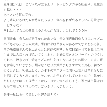
蓋を開ければ、まだ湯気が立ち上り、トッピングの葱を山盛り、紅生姜
も載せ・・・
あっという間に完食。
よく水洗いされた観音葱がたっぷり、食べきれず残るぐらいの分量はサ
ービスかな？
それにしてもこの分量は今さらながら凄い。これで６００円！
路面電車、舟入本町電停から徒歩２分、舟入商店街西側入り口のうどん
の「ちから」から五六隣、手前に果物屋さんがあるのですぐわかる筈。
その果物屋さんのお上さんとは姉妹の間柄、月曜日定休日でお昼は二時
半までに入店すれば焼いてくれます。お好み焼きオンリーですのでくれ
ぐれも、焼きそば、焼きうどんの注文はしないようにお願いします。夜
も営業していますが、麺がなくなり次第閉まりますのでご用心。初めて
行くときは、礼儀正しく、カポネのマスターに聞いた言えばそれなりに
お話してくると思います。そこそこお年をめされていますので、急かし
たりしなでゆっくり待ってから、コテで食べましょう。葱と紅生姜はお
好みで載せてくれるので、はっきり伝えましょう。
是非一度は食べて欲しいお好み焼きです