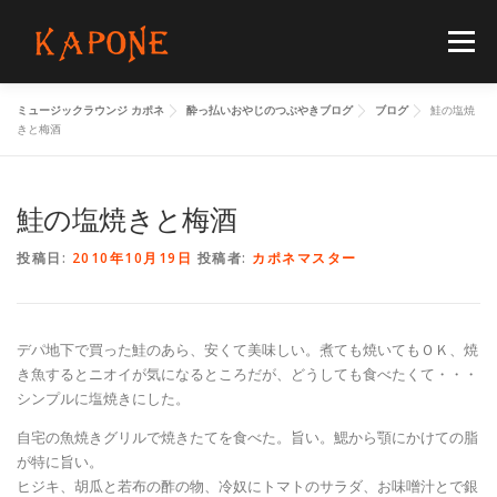
コ
ン
メニュー
テ
ン
ツ
ミュージックラウンジ カポネ
酔っ払いおやじのつぶやきブログ
ブログ
鮭の塩焼
へ
HOME
MENUS
SCHEDULE
BLOG
きと梅酒
ス
キ
ッ
プ
鮭の塩焼きと梅酒
FLOORGUIDE
ACCESS
CONTACT
投稿日:
2010年10月19日
投稿者:
カポネマスター
デパ地下で買った鮭のあら、安くて美味しい。煮ても焼いてもＯＫ、焼
き魚するとニオイが気になるところだが、どうしても食べたくて・・・
シンプルに塩焼きにした。
自宅の魚焼きグリルで焼きたてを食べた。旨い。鰓から顎にかけての脂
が特に旨い。
ヒジキ、胡瓜と若布の酢の物、冷奴にトマトのサラダ、お味噌汁とで銀