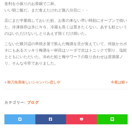
舎利を小振りのお茶碗で二杯。
いい朝ご飯だ。まだ食えたけれど腹八分目に・・
店にまだ半量残しておいた鮭、お客の来ない早い時刻にオーブンで焼い
た。冷凍保存は氷にＮＧ、冷蔵も長くは置きたくない。あすも鮭という
のはいただけないしとりあえず焼くだけ焼いた。
こないだ横川辺の串焼き屋で飲んだ梅酒を舌が覚えていて、何故かカポ
ネにもあるスッキリ梅酒を一杯目はソーダで次はトニックで割り、塩鮭
とともにいただいた。冷めた鮭と梅サワー？の取り合わせは居酒屋ノ
リ、そんな今宵でありました。
«
秋刀魚美味しいシャンパン恋しや
今夜は鯖
»
カテゴリー:
ブログ