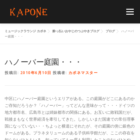
コ
ン
メニュー
テ
ン
ツ
ミュージックラウンジ カポネ
酔っ払いおやじのつぶやきブログ
ブログ
ハノーバ
へ
HOME
MENUS
SCHEDULE
BLOG
ー庭園・・・
ス
キ
ッ
プ
ハノーバー庭園・・・
FLOORGUIDE
ACCESS
CONTACT
投稿日:
2010年6月10日
投稿者:
カポネマスター
中区にハノーバー庭園というエリアがある。この庭園がどこにあるのか
ご存知だろうか？「ハノーバー」ってどんな意味かって・・・ドイツの
地方都市名、広島市とは姉妹都市の関係にある。お互いに敗戦国だが、
戦後まもなく世界経済を牽引してきた。しかしいまだ国連での常任理事
国になっていない・・ちよっと横道にそれたが、その庭園の傍に銀色の
ドームがある。プラネタリュームのある子供科学館だが、ここの存在を
知らないひともいる。知っていても一度も利用したことのないひとや、