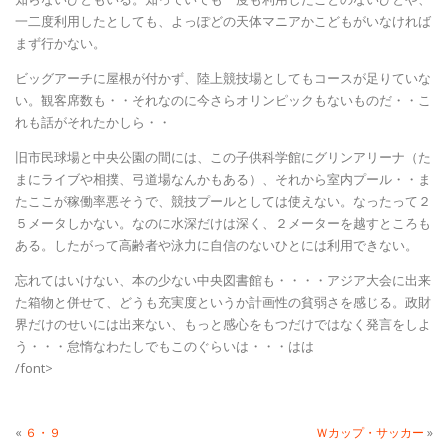
一二度利用したとしても、よっぽどの天体マニアかこどもがいなければ
まず行かない。
ビッグアーチに屋根が付かず、陸上競技場としてもコースが足りていな
い。観客席数も・・それなのに今さらオリンピックもないものだ・・こ
れも話がそれたかしら・・
旧市民球場と中央公園の間には、この子供科学館にグリンアリーナ（た
まにライブや相撲、弓道場なんかもある）、それから室内プール・・ま
たここが稼働率悪そうで、競技プールとしては使えない。なったって２
５メータしかない。なのに水深だけは深く、２メーターを越すところも
ある。したがって高齢者や泳力に自信のないひとには利用できない。
忘れてはいけない、本の少ない中央図書館も・・・・アジア大会に出来
た箱物と併せて、どうも充実度というか計画性の貧弱さを感じる。政財
界だけのせいには出来ない、もっと感心をもつだけではなく発言をしよ
う・・・怠惰なわたしでもこのぐらいは・・・はは
/font>
«
６・９
Ｗカップ・サッカー
»