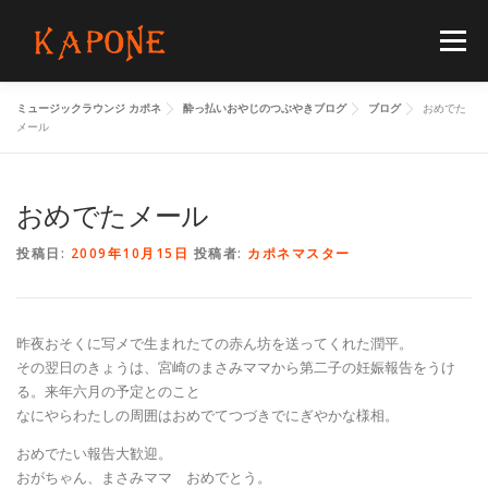
コ
ン
メニュー
テ
ン
ツ
ミュージックラウンジ カポネ
酔っ払いおやじのつぶやきブログ
ブログ
おめでた
へ
HOME
MENUS
SCHEDULE
BLOG
メール
ス
キ
ッ
プ
おめでたメール
FLOORGUIDE
ACCESS
CONTACT
投稿日:
2009年10月15日
投稿者:
カポネマスター
昨夜おそくに写メで生まれたての赤ん坊を送ってくれた潤平。
その翌日のきょうは、宮崎のまさみママから第二子の妊娠報告をうけ
る。来年六月の予定とのこと
なにやらわたしの周囲はおめでてつづきでにぎやかな様相。
おめでたい報告大歓迎。
おがちゃん、まさみママ おめでとう。