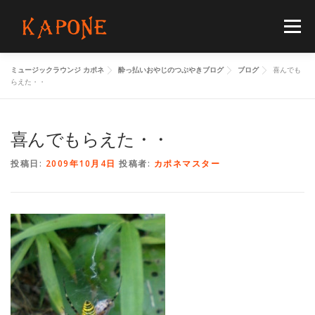
コ
ン
メニュー
テ
ン
ツ
ミュージックラウンジ カポネ
酔っ払いおやじのつぶやきブログ
ブログ
喜んでも
へ
HOME
MENUS
SCHEDULE
BLOG
らえた・・
ス
キ
ッ
プ
喜んでもらえた・・
FLOORGUIDE
ACCESS
CONTACT
投稿日:
2009年10月4日
投稿者:
カポネマスター