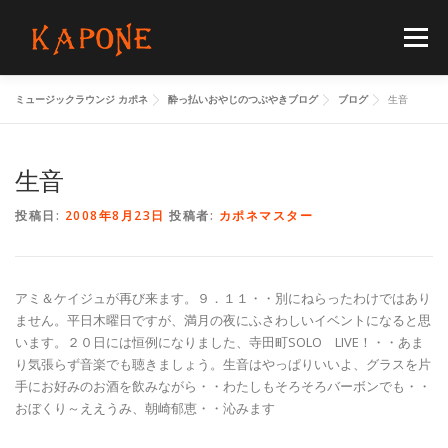
コ
ン
メニュー
テ
ン
ツ
ミュージックラウンジ カポネ
酔っ払いおやじのつぶやきブログ
ブログ
生音
へ
HOME
MENUS
SCHEDULE
BLOG
ス
キ
ッ
生音
プ
FLOORGUIDE
ACCESS
CONTACT
投稿日:
2008年8月23日
投稿者:
カポネマスター
アミ＆ケイジュが再び来ます。９．１１・・別にねらったわけではあり
ません。平日木曜日ですが、満月の夜にふさわしいイベントになると思
います。２０日には恒例になりました、寺田町SOLO LIVE！・・あま
り気張らず音楽でも聴きましょう。生音はやっぱりいいよ、グラスを片
手にお好みのお酒を飲みながら・・わたしもそろそろバーボンでも・・
おぼくり～ええうみ、朝崎郁恵・・沁みます