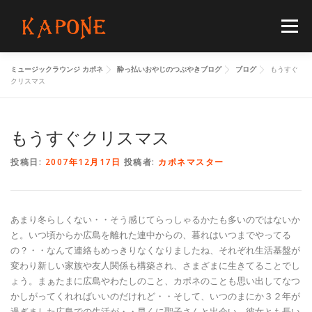
コ
ン
メニュー
テ
ン
ツ
ミュージックラウンジ カポネ
酔っ払いおやじのつぶやきブログ
ブログ
もうすぐ
へ
HOME
MENUS
SCHEDULE
BLOG
クリスマス
ス
キ
ッ
プ
もうすぐクリスマス
FLOORGUIDE
ACCESS
CONTACT
投稿日:
2007年12月17日
投稿者:
カポネマスター
あまり冬らしくない・・そう感じてらっしゃるかたも多いのではないか
と。いつ頃からか広島を離れた連中からの、暮れはいつまでやってる
の？・・なんて連絡もめっきりなくなりましたね、それぞれ生活基盤が
変わり新しい家族や友人関係も構築され、さまざまに生きてることでし
ょう。まぁたまに広島やわたしのこと、カポネのことも思い出してなつ
かしがってくれればいいのだけれど・・そして、いつのまにか３２年が
過ぎました広島での生活が・・早くに聖子さんと出会い、彼女とも長い