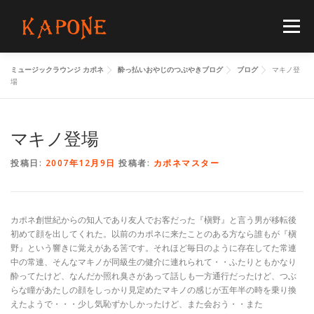
コ
ン
メニュー
テ
ン
ツ
ミュージックラウンジ カポネ
酔っ払いおやじのつぶやきブログ
ブログ
マキノ登
へ
HOME
MENUS
SCHEDULE
BLOG
場
ス
キ
ッ
プ
マキノ登場
FLOORGUIDE
ACCESS
CONTACT
投稿日:
2007年12月9日
投稿者:
カポネマスター
カポネ創世紀からの知人であり友人でお客だった『槇野』と言う男が移転後
初めて顔を出してくれた。以前のカポネに来たことのある方なら誰もが『槇
野』という響きに覚えがある筈です。それほど毎日のように存在してた常連
中の常連、そんなマキノが同級生の健介に連れられて・・ふたりともかなり
酔ってたけど、なんだか照れ臭さがあって話しも一方通行だったけど、つぶ
らな瞳があたしの顔をしっかり見定めたマキノの感じが五年半の時を乗り換
えたようで・・・少し気恥ずかしかったけど、また会おう・・また