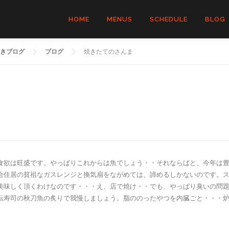
HOME
MENUS
SCHEDULE
BLOG
きブログ
ブログ
焼きたてのさんま
食欲は旺盛です。やっぱりこれからは魚でしょう・・それならばと、今年は
合住居の貧祖なガスレンジと換気扇をながめては、諦めるしかないのです。
美味しく頂くわけなのです・・・え、店で焼け・・でも、やっぱり臭いの問
転寿司の秋刀魚の炙りで我慢しましょう。脂ののったやつを内臓ごと・・・