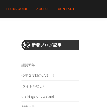
FLOORGUIDE
ACCESS
CONTACT
新着ブログ記事
謹賀新年
今年２度目のLIVE！！
豊
ス
(タイトルなし)
題
炉
the kings of dixieland
刺青の男