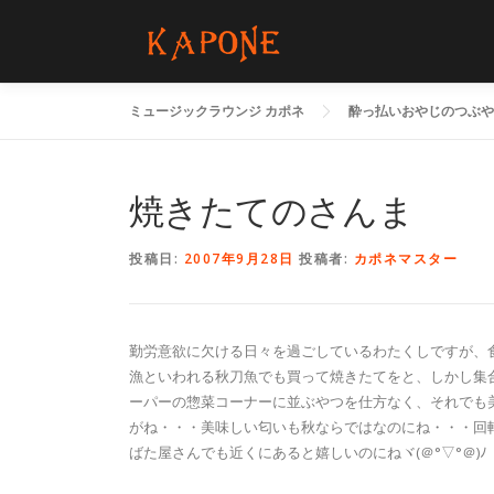
コ
ン
テ
ン
ミュージックラウンジ カポネ
酔っ払いおやじのつぶや
ツ
へ
ス
キ
焼きたてのさんま
ッ
プ
投稿日:
2007年9月28日
投稿者:
カポネマスター
勤労意欲に欠ける日々を過ごしているわたくしですが、
漁といわれる秋刀魚でも買って焼きたてをと、しかし集
ーパーの惣菜コーナーに並ぶやつを仕方なく、それでも
がね・・・美味しい匂いも秋ならではなのにね・・・回
ばた屋さんでも近くにあると嬉しいのにねヾ(＠°▽°＠)ﾉ