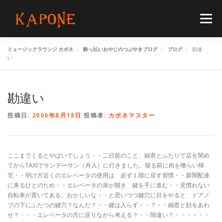
コ
ン
メニュー
テ
ン
ツ
ミュージックラウンジ カポネ
酔っ払いおやじのつぶやきブログ
ブログ
勘違
へ
HOME
MENUS
SCHEDULE
BLOG
い
ス
キ
ッ
プ
勘違い
FLOORGUIDE
ACCESS
CONTACT
投稿日:
2006年8月18日
投稿者:
カポネマスター
ここまでくるとやばいでしょう・・二日前のこと、細君とふたりで店を閉め
てからTAXIでサンデーサン（舟入）に行きました。寝る前に肉を喰らい帰
宅・・明け方近くのエレベータの使用は 必ず１階に戻す習慣・・新聞配達
に来るひとのため・・エレベータの扉が開き 鍵を手に進む・・見慣れない
自転車が置いてある、おかしいな・・と思いつつ鍵穴に目をやると、ドアノ
ブの下にふたつの鍵穴？なんだ？・・鍵は入らず・・？・・細君と顔をあわ
せ？・・・エレベータの方に戻りながら考える？・・階違い？・・・・・・