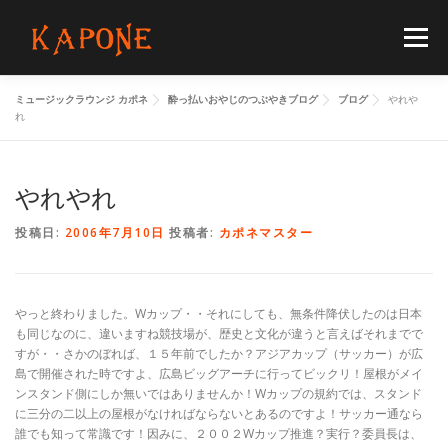
コ
ン
メニュー
テ
ン
ツ
ミュージックラウンジ カポネ
酔っ払いおやじのつぶやきブログ
ブログ
やれや
へ
HOME
MENUS
SCHEDULE
BLOG
れ
ス
キ
ッ
プ
やれやれ
FLOORGUIDE
ACCESS
CONTACT
投稿日:
2006年7月10日
投稿者:
カポネマスター
やっと終わりました。Wカップ・・それにしても、無条件降伏したのは日本
も同じなのに、違いますね競技場が、歴史と文化が違うと言えばそれまでで
すが・・さかのぼれば、１５年前でしたか？アジアカップ（サッカー）が広
島で開催された時ですよ、広島ビッグアーチに行ってビックリ！屋根がメイ
ンスタンド側にしか無いではありませんか！Wカップの規約では、スタンド
に三分の二以上の屋根がなければならないとあるのですよ！サッカー通なら
誰でも知って常識です！因みに、２００２Wカップ推進？実行？委員長は、