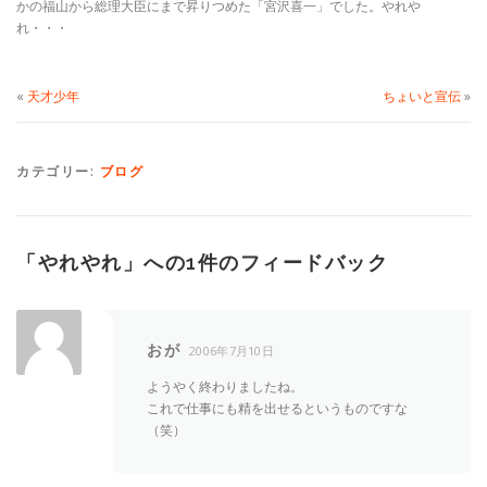
かの福山から総理大臣にまで昇りつめた「宮沢喜一」でした。やれや
れ・・・
«
天才少年
ちょいと宣伝
»
カテゴリー:
ブログ
「
やれやれ
」への1件のフィードバック
おが
2006年7月10日
ようやく終わりましたね。
これで仕事にも精を出せるというものですな
（笑）