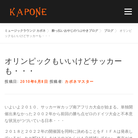
コ
ン
メニュー
テ
ン
ツ
ミュージックラウンジ カポネ
酔っ払いおやじのつぶやきブログ
ブログ
オリンピ
へ
HOME
MENUS
SCHEDULE
BLOG
ックもいいけどサッカーも・・・
ス
キ
ッ
プ
オリンピックもいいけどサッカー
FLOORGUIDE
ACCESS
CONTACT
も・・・
投稿日:
2010年6月8日
投稿者:
カポネマスター
いよいよ２０１０、サッカーＷカップ南アフリカ大会が始まる。単独開
催出来なかった２００２年から前回の勝ち点ゼロのドイツ大会と不本意
な状況がつづいている日本・・・
２０１８と２０２２年の開催国を同時に決めることをＦＩＦＡは発表し