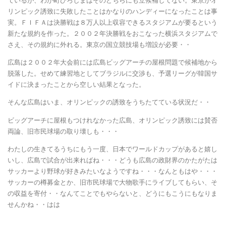
ているが、わが町ひろしまはそのどちらにも立候補してない。東京がオ
リンピック誘致に失敗したことはかなりのハンディーになったことは事
実。ＦＩＦＡは決勝戦は８万人以上収容できるスタジアムが要るという
新たな規約を作った。２００２年決勝戦をおこなった横浜スタジアムで
さえ、その規約に外れる。東京の国立競技場も増設が必要・・
広島は２００２年大会前には広島ビッグアーチの屋根問題で候補地から
脱落した。せめて練習地としてブラジルに交渉も、予選リーグが韓国サ
イドに決まったことから空しい結果となった。
そんな広島はいま、オリンピックの誘致をうちたてている状況だ・・
ビッグアーチに屋根もつけれなかった広島、オリンピック誘致には賛否
両論、旧市民球場の取り壊しも・・・
わたしの生きてるうちにもう一度、日本でワールドカップがあると嬉し
いし、広島で試合が出来ればね・・・どうも広島の政財界のかたがたは
サッカーより野球が好きみたいなようですね・・・なんともはや・・・
サッカーの樽募金とか、旧市民球場で大物歌手にライブしてもらい、そ
の収益を寄付・・なんてことでもやらないと、どうにもこうにもなりま
せんかね・・はは