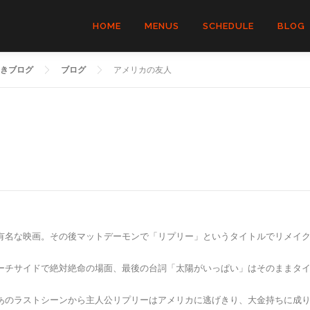
HOME
MENUS
SCHEDULE
BLOG
きブログ
ブログ
アメリカの友人
有名な映画。その後マットデーモンで「リプリー」というタイトルでリメイ
ーチサイドで絶対絶命の場面、最後の台詞「太陽がいっぱい」はそのままタ
あのラストシーンから主人公リプリーはアメリカに逃げきり、大金持ちに成