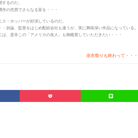
開するのだ。
贋作の売買でさらなる富を・・・
ニス・ホッパーが好演しているのだ。
・・勿論、監督をはじめ配給会社も違うが、実に興味深い作品になっている
には、是非この「アメリカの友人」も御鑑賞していただきたい・・・
浴衣祭りも終わって・・・