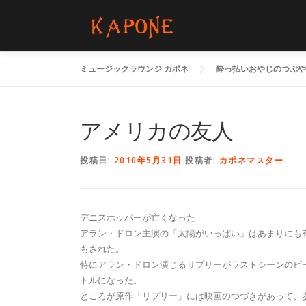
コ
ン
テ
ン
ミュージックラウンジ カポネ
酔っ払いおやじのつぶや
ツ
へ
ス
キ
アメリカの友人
ッ
プ
投稿日:
2010年5月31日
投稿者:
カポネマスター
デニスホッパーが亡くなった
アラン・ドロン主演の「太陽がいっぱい」はあまりにも
もされた。
特にアラン・ドロン演じるリプリーがラストシーンのビ
トルになった。
ところが原作「リプリー」には映画のつづきがあって、