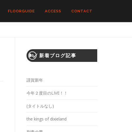
FLOORGUIDE
ACCESS
CONTACT
新着ブログ記事
謹賀新年
今年２度目のLIVE！！
ク
(タイトルなし)
イ
the kings of dixieland
り
刺青の男