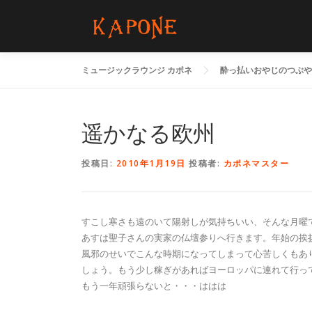
コ
ン
テ
ン
ミュージックラウンジ カポネ
酔っ払いおやじのつぶや
ツ
へ
ス
キ
遥かなる欧州
ッ
プ
投稿日:
2010年1月19日
投稿者:
カポネマスター
すこし寒さも遠のいて陽射しが気持ちいい、そんな月曜
あすは聖子さんの実家の仏壇参りへ行きます。年始の挨
風邪のせいでこんな時期になってしまって心苦しくもあ
しょう。もう少し稼ぎがあればヨーロッパに連れて行っ
もう一年頑張らないと・・・ははは