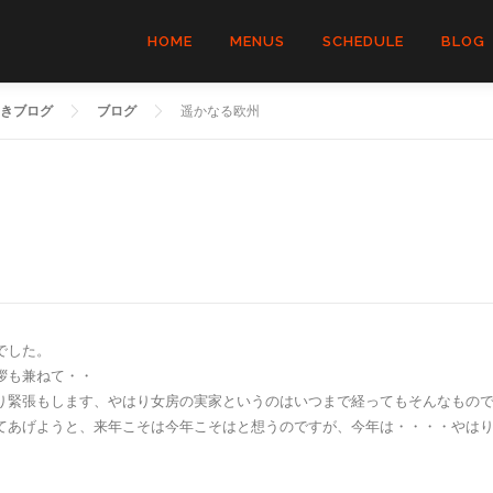
HOME
MENUS
SCHEDULE
BLOG
きブログ
ブログ
遥かなる欧州
でした。
拶も兼ねて・・
り緊張もします、やはり女房の実家というのはいつまで経ってもそんなもの
てあげようと、来年こそは今年こそはと想うのですが、今年は・・・・やは