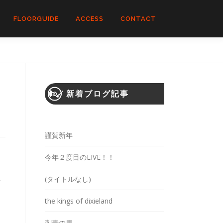
FLOORGUIDE
ACCESS
CONTACT
新着ブログ記事
謹賀新年
今年２度目のLIVE！！
(タイトルなし)
で
り
the kings of dixieland
刺青の男