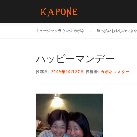
コ
ン
テ
ン
ミュージックラウンジ カポネ
酔っ払いおやじのつぶや
ツ
へ
ス
キ
ハッピーマンデー
ッ
プ
投稿日:
2009年10月27日
投稿者:
カポネマスター