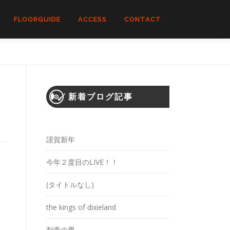
FLOORGUIDE
ACCESS
CONTACT
新着ブログ記事
謹賀新年
今年２度目のLIVE！！
(タイトルなし)
the kings of dixieland
刺青の男