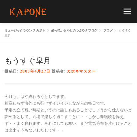
コ
ン
メニュー
テ
ン
ツ
ミュージックラウンジ カポネ
酔っ払いおやじのつぶやきブログ
ブログ
もうすぐ
へ
HOME
MENUS
SCHEDULE
BLOG
皐月
ス
キ
ッ
プ
もうすぐ皐月
FLOORGUIDE
ACCESS
CONTACT
投稿日:
2009年4月27日
投稿者:
カポネマスター
今月も、はや終わろうとしてます。
相変わらず海外にも行けずイジイジしながらの毎日です。
予定の立て難い時期というのは誰しもあることでしょうから仕方ないと
諦めるとして、近場で楽しく過ごすことに・・しかし春眠暁を憶え
ず・・よく寝れます。それにしても寒い、まだ電気毛布を片付けること
は出来そうもないわたしです・・