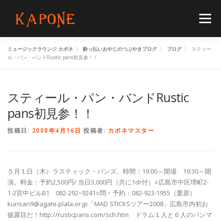
コ
ン
メニュー
テ
ン
ツ
ミュージックラウンジ カポネ
酔っ払いおやじのつぶやきブログ
ブログ
スティー
へ
HOME
MENUS
SCHEDULE
BLOG
ル・パン・バンドRustic pans初見参！！
ス
キ
ッ
プ
スティール・パン・バンドRustic
FLOORGUIDE
ACCESS
CONTACT
pans初見参！！
投稿日:
2008年4月16日
投稿者:
カポネマスター
５月１日（木）ラスティック・パンズ、時間：19:00～開場 19:30～開
演。料金：予約2,500円/ 当日3,000円（共に1dr付）○広島市中区堺町2-
1-2宮中ビルB1 082-292ｰ9241○問・予約：082-923-1955（栗原）
kurisan9@agate.plala.or.jp「MAD STICKSツアー2008」広島市内初お
披露目だ！http://rusticpans.com/sch.htm ドラム１人と６人のパンマ